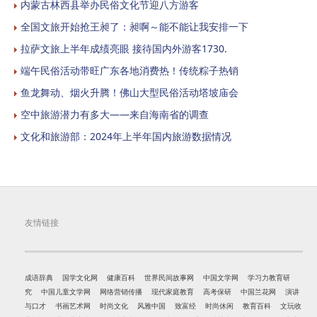
内蒙古林西县举办民俗文化节迎八方游客
全国文旅开始抢王昶了：昶啊～能不能让我安排一下
拉萨文旅上半年成绩亮眼 接待国内外游客1730.
端午民俗活动带旺广东各地消费热！传统粽子热销
鱼龙舞动、烟火升腾！佛山大型民俗活动塔坡庙会
空中旅游潜力有多大——来自海南省的调查
文化和旅游部：2024年上半年国内旅游数据情况
友情链接
成语辞典
国学文化网
健康百科
世界民间故事网
中国文学网
学习力教育研
究
中国儿童文学网
网络营销传播
现代家庭教育
高考保研
中国兰花网
演讲
与口才
书画艺术网
时尚文化
风雅中国
致富经
时尚休闲
教育百科
文玩收