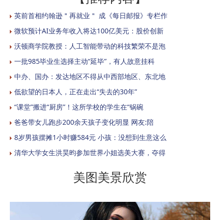
英前首相约翰逊＂再就业＂ 成《每日邮报》专栏作
微软预计AI业务年收入将达100亿美元：股价创新
沃顿商学院教授：人工智能带动的科技繁荣不是泡
一批985毕业生选择主动“延毕”，有人故意挂科
中办、国办：发达地区不得从中西部地区、东北地
低欲望的日本人，正在走出“失去的30年”
“课堂”搬进“厨房”！这所学校的学生在“锅碗
爸爸带女儿跑步200余天孩子变化明显 网友:陪
8岁男孩摆摊1小时赚584元 小孩：没想到生意这么
清华大学女生洪昊昀参加世界小姐选美大赛，夺得
美图美景欣赏