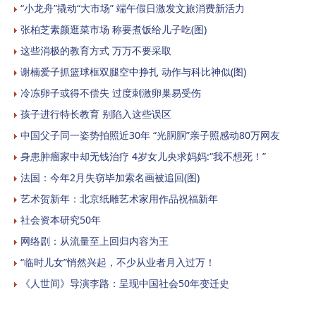
“小龙舟”撬动“大市场” 端午假日激发文旅消费新活力
张柏芝素颜逛菜市场 称要煮饭给儿子吃(图)
这些消极的教育方式 万万不要采取
谢楠爱子抓篮球框双腿空中挣扎 动作与科比神似(图)
冷冻卵子或得不偿失 过度刺激卵巢易受伤
孩子进行特长教育 别陷入这些误区
中国父子同一姿势拍照近30年 “光胴胴”亲子照感动80万网友
身患肿瘤家中却无钱治疗 4岁女儿央求妈妈:“我不想死！”
法国：今年2月失窃毕加索名画被追回(图)
艺术贺新年：北京纸雕艺术家用作品祝福新年
社会资本研究50年
网络剧：从流量至上回归内容为王
“临时儿女”悄然兴起，不少从业者月入过万！
《人世间》导演李路：呈现中国社会50年变迁史