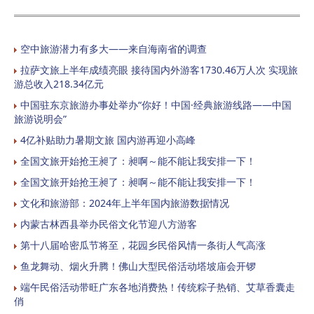
空中旅游潜力有多大——来自海南省的调查
拉萨文旅上半年成绩亮眼 接待国内外游客1730.46万人次 实现旅
游总收入218.34亿元
中国驻东京旅游办事处举办“你好！中国·经典旅游线路——中国
旅游说明会”
4亿补贴助力暑期文旅 国内游再迎小高峰
全国文旅开始抢王昶了：昶啊～能不能让我安排一下！
全国文旅开始抢王昶了：昶啊～能不能让我安排一下！
文化和旅游部：2024年上半年国内旅游数据情况
内蒙古林西县举办民俗文化节迎八方游客
第十八届哈密瓜节将至，花园乡民俗风情一条街人气高涨
鱼龙舞动、烟火升腾！佛山大型民俗活动塔坡庙会开锣
端午民俗活动带旺广东各地消费热！传统粽子热销、艾草香囊走
俏