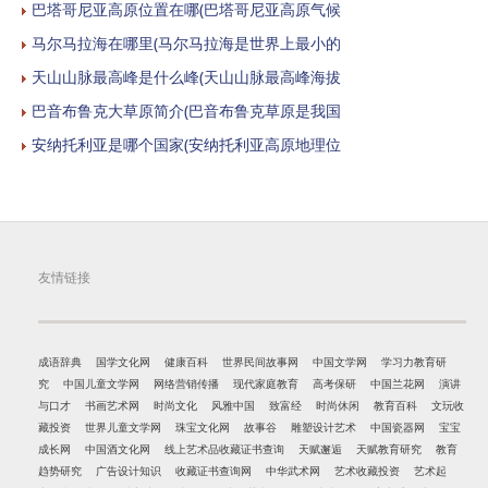
巴塔哥尼亚高原位置在哪(巴塔哥尼亚高原气候
马尔马拉海在哪里(马尔马拉海是世界上最小的
天山山脉最高峰是什么峰(天山山脉最高峰海拔
巴音布鲁克大草原简介(巴音布鲁克草原是我国
安纳托利亚是哪个国家(安纳托利亚高原地理位
友情链接
成语辞典
国学文化网
健康百科
世界民间故事网
中国文学网
学习力教育研
究
中国儿童文学网
网络营销传播
现代家庭教育
高考保研
中国兰花网
演讲
与口才
书画艺术网
时尚文化
风雅中国
致富经
时尚休闲
教育百科
文玩收
藏投资
世界儿童文学网
珠宝文化网
故事谷
雕塑设计艺术
中国瓷器网
宝宝
成长网
中国酒文化网
线上艺术品收藏证书查询
天赋邂逅
天赋教育研究
教育
趋势研究
广告设计知识
收藏证书查询网
中华武术网
艺术收藏投资
艺术起