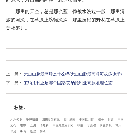
的追求，对自由的向往，就这么简单。
那里的天空，总是那么蓝，像被水洗过一般，那里清
澈的河流，在草原上蜿蜒流淌，那里娇艳的野花在草原上
竞相盛开…
上一篇
：
天山山脉最高峰是什么峰(天山山脉最高峰海拔多少米)
下一篇
：
安纳托利亚是哪个国家(安纳托利亚高原地理位置)
标签：
地理知识
地理知识
四川新闻在线
四川新闻
中国四川网
孩子
甘肃
中国
文化
电影
兰州
余建祥
中国儿童文学网
非遗
甘肃省
历史典故
常用
导游
教育
敦煌
传承