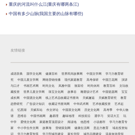
重庆的河流叫什么江(重庆有哪两条江)
中国有多少山脉(我国主要的山脉有哪些)
友情链接
成语辞典
国学文化网
健康百科
世界民间故事网
中国文学网
学习力教育研
究
中国儿童文学网
网络营销传播
现代家庭教育
高考保研
中国兰花网
演讲
与口才
书画艺术网
时尚文化
风雅中国
致富经
时尚休闲
教育百科
文玩收
藏投资
世界儿童文学网
珠宝文化网
故事谷
雕塑设计艺术
中国瓷器网
宝宝
成长网
中国酒文化网
线上艺术品收藏证书查询
天赋邂逅
天赋教育研究
教育
趋势研究
广告设计知识
收藏证书查询网
中华武术网
艺术收藏投资
艺术起
点
忆西湖
天赋车站
作文评论
中国茶文化网
历史文化网
高考季
中华人物
谱
思维谷
中国书画网
趣易理
趣味地理
科技前沿
遇学习
笑话大王
玩
中学
爱情文化网
家庭教育顶层设计
阅读地
他思维
小说都市
学习力教育专
家
中小学生作文网
故事海
营销策划网
健康生活网
意志力教育
域名投资知
识
学习力教育智库
学习型城市建设
家长学院
城市品牌建设
温泉旅游度假