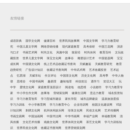
友情链接
成语辞典
国学文化网
健康百科
世界民间故事网
中国文学网
学习力教育研
究
中国儿童文学网
网络营销传播
现代家庭教育
高考保研
中国兰花网
演讲
与口才
书画艺术网
时尚文化
风雅中国
致富经
时尚休闲
教育百科
文玩收
藏投资
世界儿童文学网
珠宝文化网
故事谷
雕塑设计艺术
中国瓷器网
宝宝
成长网
中国酒文化网
线上艺术品收藏证书查询
天赋邂逅
天赋教育研究
教育
趋势研究
广告设计知识
收藏证书查询网
中华武术网
艺术收藏投资
艺术起
点
忆西湖
天赋车站
作文评论
中国茶文化网
历史文化网
高考季
中华人物
谱
思维谷
中国书画网
趣易理
趣味地理
科技前沿
遇学习
笑话大王
玩
中学
爱情文化网
家庭教育顶层设计
阅读地
他思维
小说都市
学习力教育专
家
中小学生作文网
故事海
营销策划网
健康生活网
意志力教育
域名投资知
识
学习力教育智库
学习型城市建设
家长学院
城市品牌建设
温泉旅游度假
学习力训练
中小学教育网
学习力教育中心
企业培训网
校园文化建设网
VI设
计知识网
刺绣文化网
杭州休闲娱乐网
珍珠文化网
民俗文化网
艺术传播网
书画交易网
中国油画网
中国书法网
中华书画网
幸福产业网
幸福教育网
清
风传播
文化艺术传播
戏曲文化网
世界休闲文化网
茶艺文化网
学习力训练知
识
世界民俗文化网
收藏证书查询网
世界营销策划网