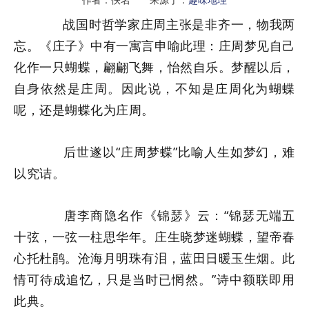
战国时哲学家庄周主张是非齐一，物我两
忘。《庄子》中有一寓言申喻此理：庄周梦见自己
化作一只蝴蝶，翩翩飞舞，怡然自乐。梦醒以后，
自身依然是庄周。因此说，不知是庄周化为蝴蝶
呢，还是蝴蝶化为庄周。
后世遂以“庄周梦蝶”比喻人生如梦幻，难
以究诘。
唐李商隐名作《锦瑟》云：“锦瑟无端五
十弦，一弦一柱思华年。庄生晓梦迷蝴蝶，望帝春
心托杜鹃。沧海月明珠有泪，蓝田日暖玉生烟。此
情可待成追忆，只是当时已惘然。”诗中额联即用
此典。