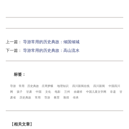
上一篇
：
导游常用的历史典故：倾国倾城
下一篇
：
导游常用的历史典故：高山流水
标签：
导游
常用
历史典故
庄周梦蝶
地理知识
四川新闻在线
四川新闻
中国四川
网
孩子
甘肃
中国
文化
电影
兰州
余建祥
中国儿童文学网
非遗
甘
肃省
历史典故
常用
导游
教育
敦煌
传承
【
相关文章
】