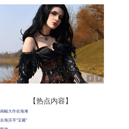
【热点内容】
画幅大作在海滩
去海滨寻“宝藏”
电池