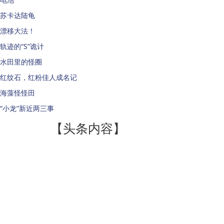
苏卡达陆龟
漂移大法！
轨迹的“S”诡计
水田里的怪圈
红纹石，红粉佳人成名记
海藻怪怪田
“小龙”新近两三事
【头条内容】