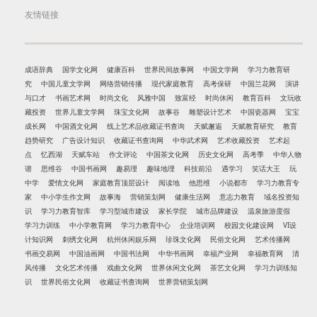
友情链接
成语辞典
国学文化网
健康百科
世界民间故事网
中国文学网
学习力教育研
究
中国儿童文学网
网络营销传播
现代家庭教育
高考保研
中国兰花网
演讲
与口才
书画艺术网
时尚文化
风雅中国
致富经
时尚休闲
教育百科
文玩收
藏投资
世界儿童文学网
珠宝文化网
故事谷
雕塑设计艺术
中国瓷器网
宝宝
成长网
中国酒文化网
线上艺术品收藏证书查询
天赋邂逅
天赋教育研究
教育
趋势研究
广告设计知识
收藏证书查询网
中华武术网
艺术收藏投资
艺术起
点
忆西湖
天赋车站
作文评论
中国茶文化网
历史文化网
高考季
中华人物
谱
思维谷
中国书画网
趣易理
趣味地理
科技前沿
遇学习
笑话大王
玩
中学
爱情文化网
家庭教育顶层设计
阅读地
他思维
小说都市
学习力教育专
家
中小学生作文网
故事海
营销策划网
健康生活网
意志力教育
域名投资知
识
学习力教育智库
学习型城市建设
家长学院
城市品牌建设
温泉旅游度假
学习力训练
中小学教育网
学习力教育中心
企业培训网
校园文化建设网
VI设
计知识网
刺绣文化网
杭州休闲娱乐网
珍珠文化网
民俗文化网
艺术传播网
书画交易网
中国油画网
中国书法网
中华书画网
幸福产业网
幸福教育网
清
风传播
文化艺术传播
戏曲文化网
世界休闲文化网
茶艺文化网
学习力训练知
识
世界民俗文化网
收藏证书查询网
世界营销策划网