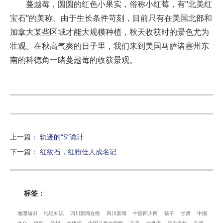
蔓越莓，圆圆的红色小果实，俗称小红莓，有“北美红
宝石”的美称。由于生长条件苛刻，目前只有在美国北部和
加拿大某些区域才能大规模种植，秋天收获时的景色尤为
壮观。在秋高气爽的日子里，我们来到美国马萨诸塞州东
南的科德角一睹蔓越莓的收获景观。
上一篇
：
轨迹的“S”诡计
下一篇
：
红纹石，红粉佳人成名记
标签：
地理知识
地理知识
四川新闻在线
四川新闻
中国四川网
孩子
甘肃
中国