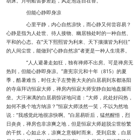
胡床。月明船笛参差起，风定池莲自在香。”
但能心静即身凉
心里平静，内心自然凉快，而心静又何尝容易？
心静是指为人处世、待人接物、幽居独处时的一种自然、
平和的心态。在“天下熙熙皆为利来、天下攘攘皆为利往”
的人间尘世，能做到“心静自然凉”者更是一种人生境界。
“人人避暑走如狂，独有禅师不出房。可是禅房无
热到，但能心静即身凉。”唐宪宗元和十年（815）的夏
季，酷暑难当，时任太子左赞善大夫的白居易到东都洛阳
的寺庙拜访恒寂大师，禅房内恒寂大师安静自如地盘腿而
坐。大汗淋漓的白居易惊讶地问道：“大师，此处好闷热，
如何不换个地方纳凉？”恒寂大师淡然一笑，不以为然地
说：“我感觉此地很凉快啊。”白居易听后，猛然醒悟，烈
日炎炎，禅房也非凉爽之地，但是恒寂大师超脱尘世纷繁
的干扰，心如止水，凉爽之意顿时而来。受到启发，白居