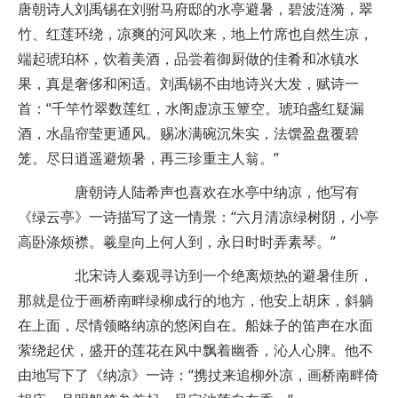
唐朝诗人刘禹锡在刘驸马府邸的水亭避暑，碧波涟漪，翠
竹、红莲环绕，凉爽的河风吹来，地上竹席也自然生凉，
端起琥珀杯，饮着美酒，品尝着御厨做的佳肴和冰镇水
果，真是奢侈和闲适。刘禹锡不由地诗兴大发，赋诗一
首：“千竿竹翠数莲红，水阁虚凉玉簟空。琥珀盏红疑漏
酒，水晶帘莹更通风。赐冰满碗沉朱实，法馔盈盘覆碧
笼。尽日逍遥避烦暑，再三珍重主人翁。”
唐朝诗人陆希声也喜欢在水亭中纳凉，他写有
《绿云亭》一诗描写了这一情景：“六月清凉绿树阴，小亭
高卧涤烦襟。羲皇向上何人到，永日时时弄素琴。”
北宋诗人秦观寻访到一个绝离烦热的避暑佳所，
那就是位于画桥南畔绿柳成行的地方，他安上胡床，斜躺
在上面，尽情领略纳凉的悠闲自在。船妹子的笛声在水面
萦绕起伏，盛开的莲花在风中飘着幽香，沁人心脾。他不
由地写下了《纳凉》一诗：“携扙来追柳外凉，画桥南畔倚