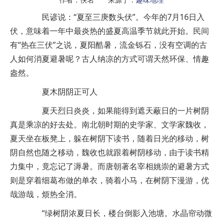
民谚说：“夏至三庚数头伏”。今年的7月16日入
伏，意味着一年中最炎热的盛夏高温季节就此开始。民间
有“热在三伏”之说，夏阳酷暑，流金铄石，没有空调的古
人如何消夏避暑呢？古人纳凉的方式可谓天然环保、情趣
盎然。
夏木阴阴正可人
夏天烈日炎炎，如果能得到遮天蔽日的一片树阴
真是乘凉的好去处。南北朝时期的史学家、文学家魏收，
夏天坐在板凳上，躲在树阴下读书，随着日光的移动，树
阴自然也随之移动，魏收也就跟着树阴移动，由于读书精
力集中，竟忘记了溽暑。而唐朝著名宰相姚崇的避暑方式
则是穿着细葛布做的单衣，骑着小马，在树阴下漫游，优
哉游哉，烦热全消。
“绿树阴浓夏日长，楼台倒影入池塘。水晶帘动微