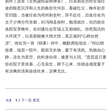
易作了这首《苦热题恒寂师禅室》。白居易在历经官场仕
途的险恶沉浮和人生的曲折坎坷后，看破红尘，晚年欲弃
官归隐，当被任命为同州刺史时，辞不赴任，后改任命为
太子少傅分司东都，封冯翊县侯时，勉强就任，但仍留在
洛阳安享晚年。在封建社会官场上互相倾轧、你死我活的
大环境下，白居易能够大彻大悟，真正做到“心静自然
凉”。他在另一首《销暑》诗中，幽默调侃地说：“何以销
烦暑，端居一院中。眼前无长物，窗下有清风。热散由心
静，凉生为室空。此时身自得，难更与人同。”意思是只要
你在院子里坐着，心无杂念，静下心来，你就会感觉窗子
有凉爽的清风徐徐吹来，凉爽无比。
1
/
2
1
2
下一页
尾页