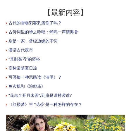
【最新内容】
古代的雪糕刺客刺痛你了吗？
古诗词里的蝉之吟唱：蝉鸣一声清溽暑
别是一家，曾经边缘的宋词
漫话古代夜市
“其制甚巧”的蟹杯
高树常荫夏日凉
可否换一种思路读《清明》？
鱼玄机和《浣纱庙》
“花未全开月未圆”,到底是谁抄袭谁?
《红楼梦》里 “花茶”是一种怎样的存在？