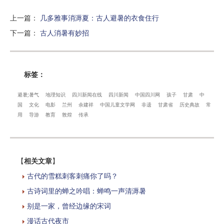
上一篇
：
几多雅事消溽夏：古人避暑的衣食住行
下一篇
：
古人消暑有妙招
标签：
避暑;暑气
地理知识
四川新闻在线
四川新闻
中国四川网
孩子
甘肃
中
国
文化
电影
兰州
余建祥
中国儿童文学网
非遗
甘肃省
历史典故
常
用
导游
教育
敦煌
传承
【
相关文章
】
古代的雪糕刺客刺痛你了吗？
古诗词里的蝉之吟唱：蝉鸣一声清溽暑
别是一家，曾经边缘的宋词
漫话古代夜市