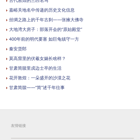
古代敦煌的三匹名马
嘉峪关地名中传递的历史文化信息
丝绸之路上的千年古刹——张掖大佛寺
大地湾大房子：部落开会的“原始殿堂”
400年前的明代要塞 如巨龟镇守一方
秦安货郎
莫高窟里的伏羲女娲长啥样？
甘肃简牍里戍边士卒的生活
花开敦煌：一朵盛开的沙漠之花
甘肃简牍——“简”述千年往事
友情链接