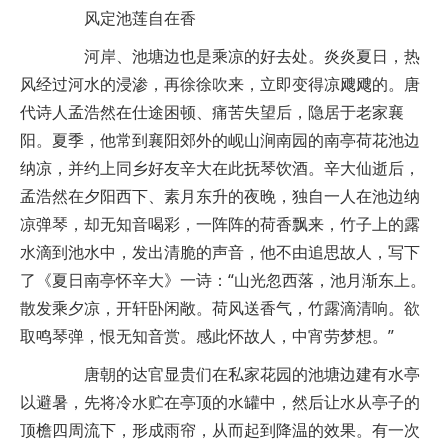
风定池莲自在香
河岸、池塘边也是乘凉的好去处。炎炎夏日，热
风经过河水的浸渗，再徐徐吹来，立即变得凉飕飕的。唐
代诗人孟浩然在仕途困顿、痛苦失望后，隐居于老家襄
阳。夏季，他常到襄阳郊外的岘山涧南园的南亭荷花池边
纳凉，并约上同乡好友辛大在此抚琴饮酒。辛大仙逝后，
孟浩然在夕阳西下、素月东升的夜晚，独自一人在池边纳
凉弹琴，却无知音喝彩，一阵阵的荷香飘来，竹子上的露
水滴到池水中，发出清脆的声音，他不由追思故人，写下
了《夏日南亭怀辛大》一诗：“山光忽西落，池月渐东上。
散发乘夕凉，开轩卧闲敞。荷风送香气，竹露滴清响。欲
取鸣琴弹，恨无知音赏。感此怀故人，中宵劳梦想。”
唐朝的达官显贵们在私家花园的池塘边建有水亭
以避暑，先将冷水贮在亭顶的水罐中，然后让水从亭子的
顶檐四周流下，形成雨帘，从而起到降温的效果。有一次