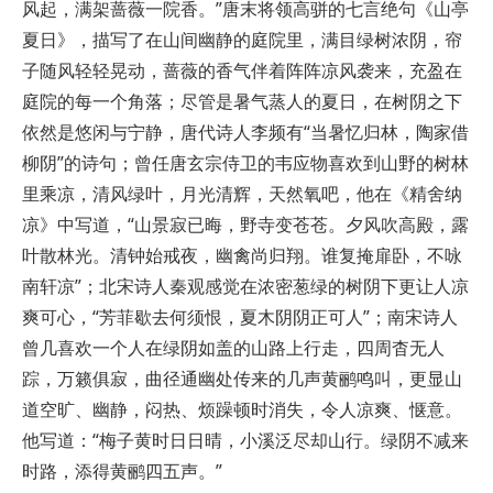
风起，满架蔷薇一院香。”唐末将领高骈的七言绝句《山亭
夏日》，描写了在山间幽静的庭院里，满目绿树浓阴，帘
子随风轻轻晃动，蔷薇的香气伴着阵阵凉风袭来，充盈在
庭院的每一个角落；尽管是暑气蒸人的夏日，在树阴之下
依然是悠闲与宁静，唐代诗人李频有“当暑忆归林，陶家借
柳阴”的诗句；曾任唐玄宗侍卫的韦应物喜欢到山野的树林
里乘凉，清风绿叶，月光清辉，天然氧吧，他在《精舍纳
凉》中写道，“山景寂已晦，野寺变苍苍。夕风吹高殿，露
叶散林光。清钟始戒夜，幽禽尚归翔。谁复掩扉卧，不咏
南轩凉”；北宋诗人秦观感觉在浓密葱绿的树阴下更让人凉
爽可心，“芳菲歇去何须恨，夏木阴阴正可人”；南宋诗人
曾几喜欢一个人在绿阴如盖的山路上行走，四周杳无人
踪，万籁俱寂，曲径通幽处传来的几声黄鹂鸣叫，更显山
道空旷、幽静，闷热、烦躁顿时消失，令人凉爽、惬意。
他写道：“梅子黄时日日晴，小溪泛尽却山行。绿阴不减来
时路，添得黄鹂四五声。”