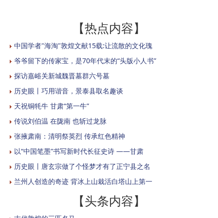
【热点内容】
中国学者"海淘"敦煌文献15载:让流散的文化瑰
爷爷留下的传家宝，是70年代末的“头版小人书”
探访嘉峪关新城魏晋墓群六号墓
历史眼丨巧用谐音，景泰县取名趣谈
天祝铜牦牛 甘肃“第一牛”
传说刘伯温 在陇南 也斩过龙脉
张掖肃南：清明祭英烈 传承红色精神
以“中国笔墨”书写新时代长征史诗 ——甘肃
历史眼丨唐玄宗做了个怪梦才有了正宁县之名
兰州人创造的奇迹 背冰上山栽活白塔山上第一
【头条内容】