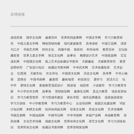
友情链接
成语辞典
国学文化网
健康百科
世界民间故事网
中国文学网
学习力教育研
究
中国儿童文学网
网络营销传播
现代家庭教育
高考保研
中国兰花网
演讲
与口才
书画艺术网
时尚文化
风雅中国
致富经
时尚休闲
教育百科
文玩收
藏投资
世界儿童文学网
珠宝文化网
故事谷
雕塑设计艺术
中国瓷器网
宝宝
成长网
中国酒文化网
线上艺术品收藏证书查询
天赋邂逅
天赋教育研究
教育
趋势研究
广告设计知识
收藏证书查询网
中华武术网
艺术收藏投资
艺术起
点
忆西湖
天赋车站
作文评论
中国茶文化网
历史文化网
高考季
中华人物
谱
思维谷
中国书画网
趣易理
趣味地理
科技前沿
遇学习
笑话大王
玩
中学
爱情文化网
家庭教育顶层设计
阅读地
他思维
小说都市
学习力教育专
家
中小学生作文网
故事海
营销策划网
健康生活网
意志力教育
域名投资知
识
学习力教育智库
学习型城市建设
家长学院
城市品牌建设
温泉旅游度假
学习力训练
中小学教育网
学习力教育中心
企业培训网
校园文化建设网
VI设
计知识网
刺绣文化网
杭州休闲娱乐网
珍珠文化网
民俗文化网
艺术传播网
书画交易网
中国油画网
中国书法网
中华书画网
幸福产业网
幸福教育网
清
风传播
文化艺术传播
戏曲文化网
世界休闲文化网
茶艺文化网
学习力训练知
识
世界民俗文化网
收藏证书查询网
世界营销策划网