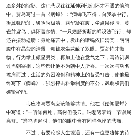
途多舛的缩影。这种悲叹往往延伸到他们怀才不遇的愤懑
中。贾岛写过一首《病蝉》：“病蝉飞不得，向我掌中行。
拆翼犹能薄，酸吟尚极清。露华凝在腹，尘点误侵睛。黄
雀并鸢鸟，俱怀害尔情。”一只翅膀折断的蝉没法飞行，却
还在振动翅膀；身处痛苦中，发出的嘶鸣依旧清亮；明明
腹中有晶莹的清露，却被灰尘蒙蔽了双眼。贾岛恃才傲
物，行为举止颇显另类，再加上他在意气之下，写诗讥讽
过当朝宰相，这些都让他不为朝中人所喜。一次次与功名
擦肩而过，生活的穷困潦倒和精神上的备受打击，使他最
终写下《病蝉》，强烈抨击科举制度的不公，讽刺权贵们
嫉贤妒能。
韦应物与贾岛应该能够共情。他在《始闻夏蝉》
中写道：“一听知何处，高树但侵云。响悲遇衰齿，节谢属
离群。”蝉鸣响起时，他们的眼中含有同样色泽的悲痛。
不过，若要论起人生境遇，还有一位更凄惨的诗