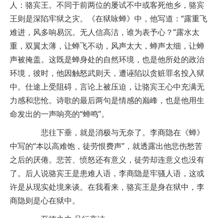
人：骆宾王。不同于前两位的屡试不中或客死他乡，骆宾
王则是深陷牢狱之灾。《在狱咏蝉》中，他写道：“露重飞
难进，风多响易沉。无人信高洁，谁为表予心？”露水太
重，双翼太薄，让蝉飞不动，风声太大，蝉声太细，让蝉
声被掩盖。这既是蝉身处的自然环境，也是他所处的政治
环境，彼时，他因触怒武则天，遭诬陷以贪赃罪名投入狱
中。仕途上受阻碍，言论上被压迫，让骆宾王心中充满无
力感和悲怆。诗歌的最后两句是情感的巅峰，也是他用生
命发出的一声响亮的“蝉鸣”。
悲往下垂，就是消极与无奈了。李商隐在《蝉》
中写的“本以高难饱，徒劳恨费声”，就透露出他悲伤愁苦
之后的厌倦。悲苦、愤怒还有意义，徒劳却连意义也没有
了。后人说骆宾王是患难人语，李商隐是牢骚人语，这或
许是从现实处境来谈。在我看来，骆宾王是身在狱中，李
商隐则是心在狱中。