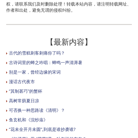
权，请联系我们及时删除处理！转载本站内容，请注明转载网址、
作者和出处，避免无谓的侵权纠纷。
【最新内容】
古代的雪糕刺客刺痛你了吗？
古诗词里的蝉之吟唱：蝉鸣一声清溽暑
别是一家，曾经边缘的宋词
漫话古代夜市
“其制甚巧”的蟹杯
高树常荫夏日凉
可否换一种思路读《清明》？
鱼玄机和《浣纱庙》
“花未全开月未圆”,到底是谁抄袭谁?