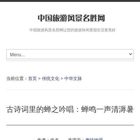
中国旅游风景名胜网让您的旅游休闲度假生活更美好
当前位置：
首页
>
传统文化
>
中华文脉
古诗词里的蝉之吟唱：蝉鸣一声清溽暑
作者：佚名 来源于：
趣味地理