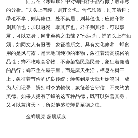
陆云在《寒蝉赋》中对蝉的君子品行做了最详尽
的分析。“夫头上有緌，则其文也。含气饮露，则其清也；
黍稷不享，则其廉也。处不巢居，则其俭也；应候守常，
则其信也；加以冠冕，取其容也。君子则其操，可以事
君，可以立身，岂非至德之虫哉？”他认为，蝉的头上有触
须，如同文人有冠缨，象征着斯文、具有文化修养；蝉食
用的是风与露，是天地间纯净的事物，象征着清高脱俗的
品性；蝉不吃粮食谷物，不会染指民脂民膏，象征着廉洁
的品行；蝉不住在屋子里，而是露天生活，栖息在树干
上，象征着节俭的优良传统；蝉每到夏天就开始鸣叫，成
为人们记录、辨别时令的物候，象征着它守信、不失约的
美德。如果人拥有了蝉的这五种品德，既可以独善其身，
又可以兼济天下，所以他盛赞蝉是至德之虫。
金蝉脱壳 超脱现实