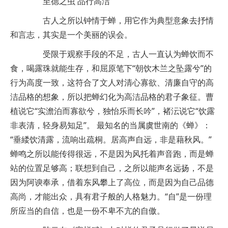
至德之虫 品行高洁
古人之所以钟情于蝉，用它作为典型意象去抒情
和言志，其实是一个美丽的误会。
受限于观察手段的不足，古人一直认为蝉饮而不
食，喝露珠就能生存，和屈原笔下“朝饮木兰之坠露兮”的
行为高度一致，这符合了文人对清心寡欲、清廉自守的高
洁品格的想象，所以把蝉幻化为高洁品格的君子象征。曹
植说它“实澹泊而寡欲兮，独怡乐而长吟”，褚沄说它“饮露
非表清，轻身易知足”。 最知名的当属虞世南的《蝉》：
“垂緌饮清露，流响出疏桐。居高声自远，非是藉秋风。”
蝉鸣之所以能传得很远，不是因为风托着声音跑，而是蝉
站的位置足够高；联想到自己，之所以能声名远扬，不是
因为阿谀奉承，借着东风攀上了高位，而是因为自己品德
高尚，才能出众，具有君子般的人格魅力。“自”是一份理
所应当的自信，也是一份不卑不亢的自傲。