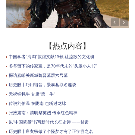
【热点内容】
中国学者"海淘"敦煌文献15载:让流散的文化瑰
爷爷留下的传家宝，是70年代末的“头版小人书”
探访嘉峪关新城魏晋墓群六号墓
历史眼丨巧用谐音，景泰县取名趣谈
天祝铜牦牛 甘肃“第一牛”
传说刘伯温 在陇南 也斩过龙脉
张掖肃南：清明祭英烈 传承红色精神
以“中国笔墨”书写新时代长征史诗 ——甘肃
历史眼丨唐玄宗做了个怪梦才有了正宁县之名