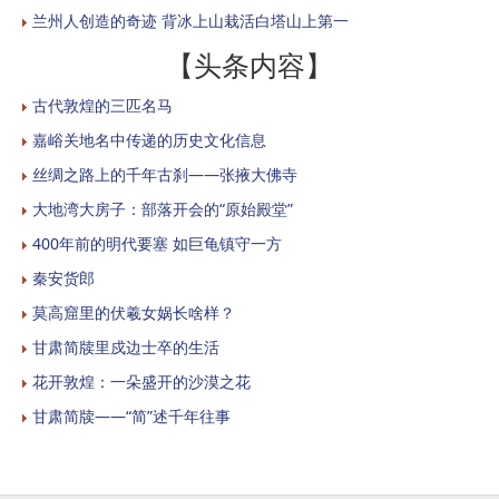
兰州人创造的奇迹 背冰上山栽活白塔山上第一
【头条内容】
古代敦煌的三匹名马
嘉峪关地名中传递的历史文化信息
丝绸之路上的千年古刹——张掖大佛寺
大地湾大房子：部落开会的“原始殿堂”
400年前的明代要塞 如巨龟镇守一方
秦安货郎
莫高窟里的伏羲女娲长啥样？
甘肃简牍里戍边士卒的生活
花开敦煌：一朵盛开的沙漠之花
甘肃简牍——“简”述千年往事