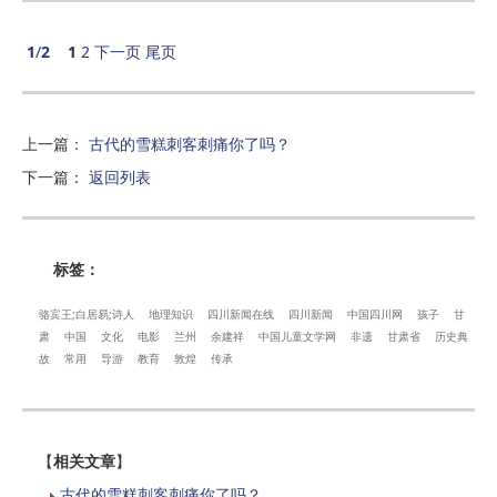
1
/
2
1
2
下一页
尾页
上一篇
：
古代的雪糕刺客刺痛你了吗？
下一篇
：
返回列表
标签：
骆宾王;白居易;诗人
地理知识
四川新闻在线
四川新闻
中国四川网
孩子
甘
肃
中国
文化
电影
兰州
余建祥
中国儿童文学网
非遗
甘肃省
历史典
故
常用
导游
教育
敦煌
传承
【
相关文章
】
古代的雪糕刺客刺痛你了吗？