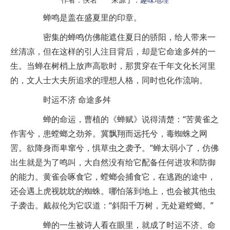
蝉鸣是盖在盛夏里的印章。
密集的蝉鸣仿佛能遮住夏日的骄阳，给人带来一
丝清凉，但在这样的引人注目背后，却是它命途多舛的一
生。当蝉在树梢上放声高歌时，那贯穿在千年文化长河里
的，文人士大夫所追求的理想人格，同时也化作流响。
时运不济 命途多舛
蝉的命运，曹植的《蝉赋》说得清楚：“苦黄雀之
作害兮，患螳螂之劲斧。冀飘翔而远托兮，毒蜘蛛之网
罟。欲降身而卑窜兮，惧草虫之袭予。”蝉太弱小了，仿佛
出生就是为了鸣叫，大自然没有给它配备任何进攻和防御
的能力。黄雀会啄食它，螳螂会捕食它，在逃跑的途中，
还会遇上虎视眈眈的蜘蛛。哪怕落到地上，也会被其他虫
子袭击。戴叔伦为它叹道：“斜阳千万树，无处避螳螂。”
蝉的一生被诗人看在眼里，就成了时运不济、命