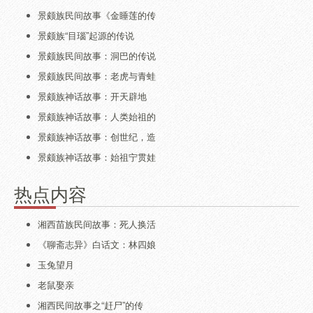
景颇族民间故事《金睡莲的传
景颇族“目瑙”起源的传说
景颇族民间故事：洞巴的传说
景颇族民间故事：老虎与青蛙
景颇族神话故事：开天辟地
景颇族神话故事：人类始祖的
景颇族神话故事：创世纪，造
景颇族神话故事：始祖宁贯娃
热点内容
湘西苗族民间故事：死人换活
《聊斋志异》白话文：林四娘
玉兔望月
老鼠娶亲
湘西民间故事之“赶尸”的传