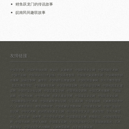
鲤鱼跃龙门的传说故事
皖南民间趣联故事
友情链接
中国文学网
中国时尚休闲网
致富经
风雅鹤壁
中国时尚文化网
中国书画艺术网
中国兰花网
中国演讲与口才训练
中国高考智库
中国现代家庭教育网
中国网络营销
传播网
油画定制网
趣学街
中国城市品牌建设网
中国民间故事网
学习力教育智库
意志力教育学院
中国健康生活网
中国营销策划网
中国企业培训网
中国校园文化建
设网
中国VI设计知识网
中国儿童文学网
中国书画交易网
中国艺术传播网
中国油
画网
中国书法网
中华书画网
世界儿童文学网
中国珠宝文化网
中国民俗文化网
中国雕塑设计艺术网
中国收藏投资知识网
宝宝成长网
中国瓷器网
天赋教育研究中
心
天赋教育前沿
教育趋势研究
中国收藏证书查询网
中国酒文化网
中国广告设计
知识网
中华武术网
杭州西湖风景文化网
中小学生作文大全
家长学院
学习力教育
中心
教育百科
高考季
中小学生作文网
中国爱情文化网
科技前沿
中国地理知识
网
中国书画网
中华人物谱
中国茶文化网
学习力训练中心
千岛湖旅游风光
艺术
教育知识
中国文化艺术传播网
天赋教育观察
白手创业致富网