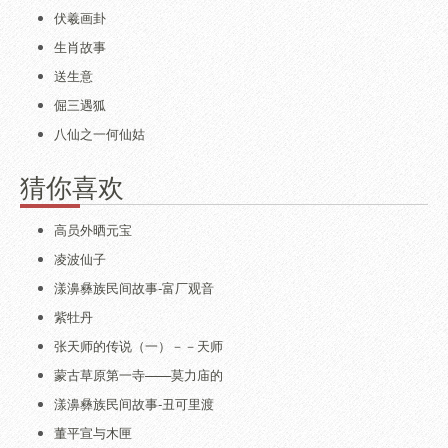
伏羲画卦
生肖故事
送生意
倔三遇狐
八仙之一何仙姑
猜你喜欢
高员外晒元宝
凌波仙子
漾濞彝族民间故事-富厂观音
紫牡丹
张天师的传说（一）－－天师
蒙古草原第一寺——莫力庙的
漾濞彝族民间故事-丑可里渡
董平宣与木匣