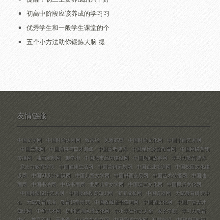
初高中阶段应该养成的学习习
优秀学生和一般学生课堂的个
五个小方法助你锻炼大脑 提
友情链接
中国文学网
中国时尚休闲网
致富经
风雅鹤壁
中国时尚文化网
中国书画艺术网
中国兰花网
中国演讲与口才训练
中国高考智库
中国现代家庭教育网
中国网络营销
传播网
油画定制网
趣学街
中国城市品牌建设网
中国民间故事网
学习力教育智库
意志力教育学院
中国健康生活网
中国营销策划网
中国企业培训网
中国校园文化建
设网
中国VI设计知识网
中国儿童文学网
中国书画交易网
中国艺术传播网
中国油
画网
中国书法网
中华书画网
世界儿童文学网
中国珠宝文化网
中国民俗文化网
中国雕塑设计艺术网
中国收藏投资知识网
宝宝成长网
中国瓷器网
天赋教育研究中
心
天赋教育前沿
教育趋势研究
中国收藏证书查询网
中国酒文化网
中国广告设计
知识网
中华武术网
杭州西湖风景文化网
中小学生作文大全
家长学院
学习力教育
中心
教育百科
高考季
中小学生作文网
中国爱情文化网
科技前沿
中国地理知识