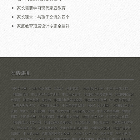
家长需要学习现代家庭教育
家长课堂：与孩子交流的四个
家庭教育顶层设计专家余建祥
友情链接
中国文学网
中国时尚休闲网
致富经
风雅鹤壁
中国时尚文化网
中国书画艺术网
中国兰花网
中国演讲与口才训练
中国高考智库
中国现代家庭教育网
中国网络营销
传播网
油画定制网
趣学街
中国城市品牌建设网
中国民间故事网
学习力教育智库
意志力教育学院
中国健康生活网
中国营销策划网
中国企业培训网
中国校园文化建
设网
中国VI设计知识网
中国儿童文学网
中国书画交易网
中国艺术传播网
中国油
画网
中国书法网
中华书画网
世界儿童文学网
中国珠宝文化网
中国民俗文化网
中国雕塑设计艺术网
中国收藏投资知识网
宝宝成长网
中国瓷器网
天赋教育研究中
心
天赋教育前沿
教育趋势研究
中国收藏证书查询网
中国酒文化网
中国广告设计
知识网
中华武术网
杭州西湖风景文化网
中小学生作文大全
家长学院
学习力教育
中心
教育百科
高考季
中小学生作文网
中国爱情文化网
科技前沿
中国地理知识