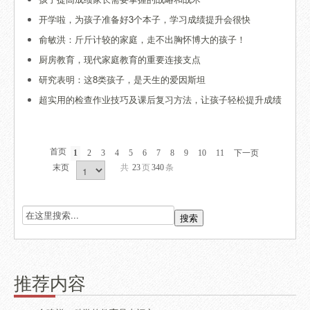
开学啦，为孩子准备好3个本子，学习成绩提升会很快
俞敏洪：斤斤计较的家庭，走不出胸怀博大的孩子！
厨房教育，现代家庭教育的重要连接支点
研究表明：这8类孩子，是天生的爱因斯坦
超实用的检查作业技巧及课后复习方法，让孩子轻松提升成绩
首页
1
2
3
4
5
6
7
8
9
10
11
下一页
末页
共
23
页
340
条
推荐内容