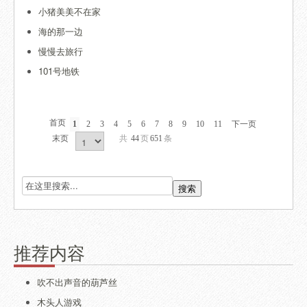
小猪美美不在家
海的那一边
慢慢去旅行
101号地铁
首页
1
2
3
4
5
6
7
8
9
10
11
下一页
末页
共
44
页
651
条
推荐内容
吹不出声音的葫芦丝
木头人游戏