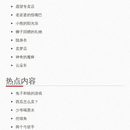
愿望专卖店
老巫婆的怪嘴巴
小熊的阳光浴
狮子回赠的礼物
隐身衣
卖梦店
神奇的魔棒
云朵车
热点内容
兔子和狼的游戏
西瓜怎么卖？
少爷喝墨水
挖墙角
两个弓箭手