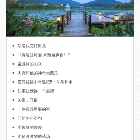
斯洛伐克好男儿
《青涩犹可爱 果熟自飘香》2
圣诞袜的由来
杰克和他的神奇大西瓜
爱丽丝镜中奇遇记5：羊毛和水
如果让我许一个愿望
关窗，开窗
一件顶顶重要的事
门前的小石狗
小袋鼠的袋袋
小猪波波的蘑菇汤