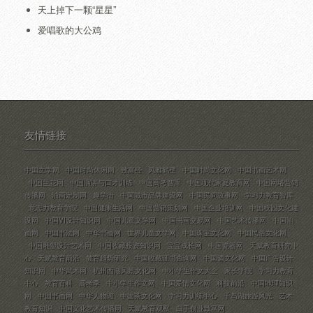
天上掉下一颗“星星”
爱唱歌的大公鸡
友情链接
中国文学网
中国时尚休闲网
致富经
风雅鹤壁
中国时尚文化网
中国书画艺术网
中国兰花网
中国演讲与口才训练
中国高考智库
中国现代家庭教育网
中国网络营销
传播网
油画定制网
趣学街
中国城市品牌建设网
中国民间故事网
学习力教育智库
意志力教育学院
中国健康生活网
中国营销策划网
中国企业培训网
中国校园文化建
设网
中国VI设计知识网
中国儿童文学网
中国书画交易网
中国艺术传播网
中国油
画网
中国书法网
中华书画网
世界儿童文学网
中国珠宝文化网
中国民俗文化网
中国雕塑设计艺术网
中国收藏投资知识网
宝宝成长网
中国瓷器网
天赋教育研究中
心
天赋教育前沿
教育趋势研究
中国收藏证书查询网
中国酒文化网
中国广告设计
知识网
中华武术网
杭州西湖风景文化网
中小学生作文大全
家长学院
学习力教育
中心
教育百科
高考季
中小学生作文网
中国爱情文化网
科技前沿
中国地理知识
网
中国书画网
中华人物谱
中国茶文化网
学习力训练中心
千岛湖旅游风光
艺术
教育知识
中国文化艺术传播网
天赋教育观察
白手创业致富网