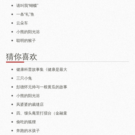
请叫我“蝴蝶”
一条“礼”鱼
云朵车
小熊的阳光浴
聪明的猴子
猜你喜欢
健康科普故事集《健康是最大
三只小兔
彭德怀元帅与一根黄瓜的故事
小熊的阳光浴
风婆婆的裁缝店
四、馒头庵里打擂台（金融童
偷吃的狐狸
奔跑的水孩子