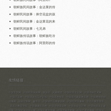
朝鲜族民间故事：金达莱的传
朝鲜民间故事：捧空花盆的孩
朝鲜民间故事：金达莱花的来
朝鲜民间故事：七兄弟
朝鲜族传说故事：朝鲜族吃冷
朝鲜族传说故事：阿里郎的传
友情链接
中国文学网
中国时尚休闲网
致富经
风雅鹤壁
中国时尚文化网
中国书画艺术网
中国兰花网
中国演讲与口才训练
中国高考智库
中国现代家庭教育网
中国网络营销
传播网
油画定制网
趣学街
中国城市品牌建设网
中国民间故事网
学习力教育智库
意志力教育学院
中国健康生活网
中国营销策划网
中国企业培训网
中国校园文化建
设网
中国VI设计知识网
中国儿童文学网
中国书画交易网
中国艺术传播网
中国油