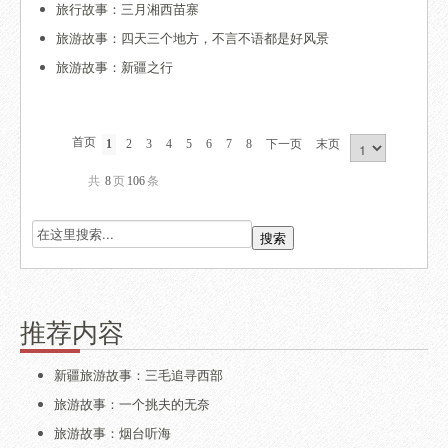
旅行故事：三月湘西苗寨
旅游故事：四天三个地方，不言不语都是好风景
旅游故事：新疆之行
首页
1
2
3
4
5
6
7
8
下一页
末页
共
8
页
106
条
推荐内容
新疆旅游故事：三毛追寻西部
旅游故事：一个挑夫的无奈
旅游故事：烟台听海