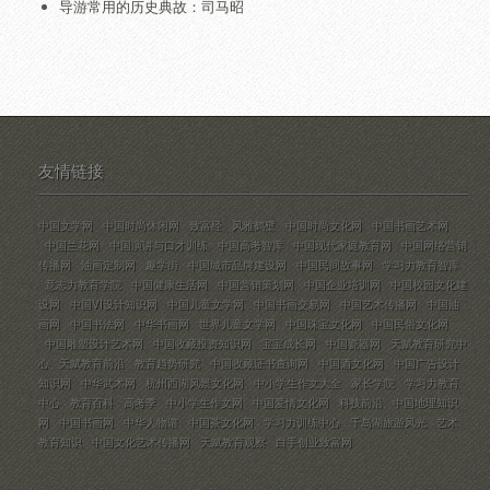
导游常用的历史典故：司马昭
友情链接
中国文学网
中国时尚休闲网
致富经
风雅鹤壁
中国时尚文化网
中国书画艺术网
中国兰花网
中国演讲与口才训练
中国高考智库
中国现代家庭教育网
中国网络营销
传播网
油画定制网
趣学街
中国城市品牌建设网
中国民间故事网
学习力教育智库
意志力教育学院
中国健康生活网
中国营销策划网
中国企业培训网
中国校园文化建
设网
中国VI设计知识网
中国儿童文学网
中国书画交易网
中国艺术传播网
中国油
画网
中国书法网
中华书画网
世界儿童文学网
中国珠宝文化网
中国民俗文化网
中国雕塑设计艺术网
中国收藏投资知识网
宝宝成长网
中国瓷器网
天赋教育研究中
心
天赋教育前沿
教育趋势研究
中国收藏证书查询网
中国酒文化网
中国广告设计
知识网
中华武术网
杭州西湖风景文化网
中小学生作文大全
家长学院
学习力教育
中心
教育百科
高考季
中小学生作文网
中国爱情文化网
科技前沿
中国地理知识
网
中国书画网
中华人物谱
中国茶文化网
学习力训练中心
千岛湖旅游风光
艺术
教育知识
中国文化艺术传播网
天赋教育观察
白手创业致富网